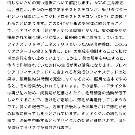
悔しないための賢い選択について解説します。 AGAの主な原因
は、男性ホルモンの一種であるテストステロンが、5αリダクター
ゼという酵素によってジヒドロテストステロン（DHT）に変換さ
れることにあります。このDHTが毛根の受容体に結合すること
で、ヘアサイクル（髪が生え変わる周期）が乱れ、髪の成長期が
短縮されて細く短い毛が増え、最終的に抜け落ちてしまいます。
フィナステリドやデュタステリドといったAGA治療薬は、この5α
リダクターゼの働きを阻害し、DHTの生成を抑制することで抜け
毛の進行を食い止めています。 しかし、薬の服用を中止すると、
体内で抑制されていたDHTの生成が再び活発になります。プロペ
シア（フィナステリド）に含まれる有効成分フィナステリドの効
果は、服用後約24時間で完全になくなるため、服用を途中でやめ
ると、その効果が失われてしまいます。その結果、ヘアサイクル
は再び乱れ始め、成長期が短縮されたり、毛母細胞の活動が低下
したりすることで、抜け毛が増加し、薄毛が再進行してしまうの
です。多くの報告では、治療中断後およそ半年をかけて薄毛が元
の状態に戻ってしまうとされています。ミノキシジルの場合も同
様で、治療を中断するとヘアサイクルの効果が維持されず、薄毛
が進行するリスクが懸念されます。