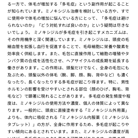
る一方で、体毛が増加する「多毛症」という副作用が起こること
が知られています。ミノキシジル治療を検討している方や、すで
に使用中で体毛の増加に悩んでいる方にとって、「多毛症は避け
られないのか」「どう対処すれば良いのか」という疑問は尽きな
いでしょう。 ミノキシジルが多毛症を引き起こすメカニズムは、
その作用機序と深く関連しています。ミノキシジルは、頭皮の毛
細血管を拡張し血行を促進することで、毛母細胞に栄養や酸素を
効率良く供給します。また、毛包に直接作用して細胞の増殖やタ
ンパク質の合成を活性化させ、ヘアサイクルの成長期を延長する
働きがあります。この作用は、頭髪だけでなく、全身の毛包にも
及ぶため、頭髪以外の体毛（腕、脚、顔、胸、背中など）も濃く
なったり、長くなったりする多毛症が起こり得ます。特に、男性
ホルモンの影響を受けやすいとされる部位（顔のひげ、胸毛、背
毛など）で顕著に現れることがあります。 多毛症の発生頻度や程
度は、ミノキシジルの使用方法や濃度、個人の体質によって異な
ります。一般的に、頭皮に直接塗布する「ミノキシジル外用薬」
よりも、体内に吸収される「ミノキシジル内服薬（ミノキシジル
タブレット）」の方が、全身に作用するため、多毛症が起こりや
すい傾向にあるとされています。また、ミノキシジルの濃度が高