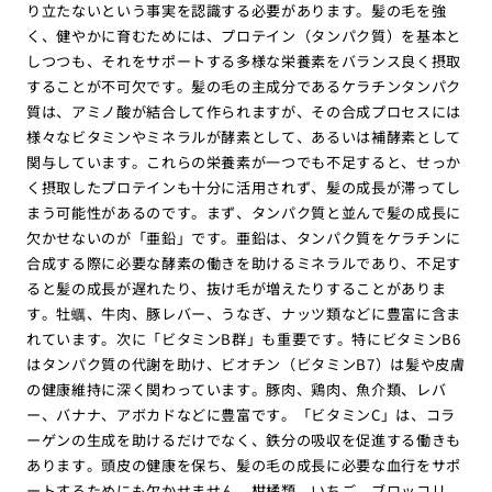
り立たないという事実を認識する必要があります。髪の毛を強
く、健やかに育むためには、プロテイン（タンパク質）を基本と
しつつも、それをサポートする多様な栄養素をバランス良く摂取
することが不可欠です。髪の毛の主成分であるケラチンタンパク
質は、アミノ酸が結合して作られますが、その合成プロセスには
様々なビタミンやミネラルが酵素として、あるいは補酵素として
関与しています。これらの栄養素が一つでも不足すると、せっか
く摂取したプロテインも十分に活用されず、髪の成長が滞ってし
まう可能性があるのです。まず、タンパク質と並んで髪の成長に
欠かせないのが「亜鉛」です。亜鉛は、タンパク質をケラチンに
合成する際に必要な酵素の働きを助けるミネラルであり、不足す
ると髪の成長が遅れたり、抜け毛が増えたりすることがありま
す。牡蠣、牛肉、豚レバー、うなぎ、ナッツ類などに豊富に含ま
れています。次に「ビタミンB群」も重要です。特にビタミンB6
はタンパク質の代謝を助け、ビオチン（ビタミンB7）は髪や皮膚
の健康維持に深く関わっています。豚肉、鶏肉、魚介類、レバ
ー、バナナ、アボカドなどに豊富です。「ビタミンC」は、コラ
ーゲンの生成を助けるだけでなく、鉄分の吸収を促進する働きも
あります。頭皮の健康を保ち、髪の毛の成長に必要な血行をサポ
ートするためにも欠かせません。柑橘類、いちご、ブロッコリ