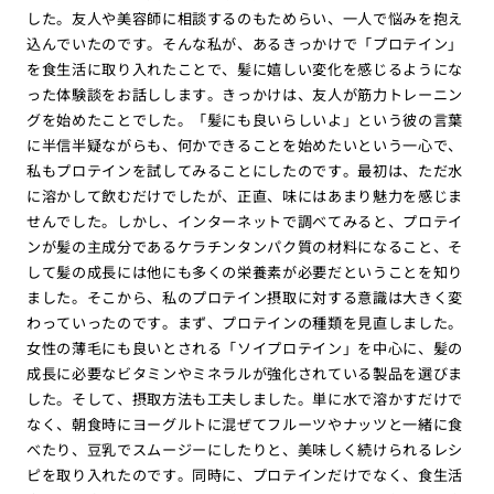
した。友人や美容師に相談するのもためらい、一人で悩みを抱え
込んでいたのです。そんな私が、あるきっかけで「プロテイン」
を食生活に取り入れたことで、髪に嬉しい変化を感じるようにな
った体験談をお話しします。きっかけは、友人が筋力トレーニン
グを始めたことでした。「髪にも良いらしいよ」という彼の言葉
に半信半疑ながらも、何かできることを始めたいという一心で、
私もプロテインを試してみることにしたのです。最初は、ただ水
に溶かして飲むだけでしたが、正直、味にはあまり魅力を感じま
せんでした。しかし、インターネットで調べてみると、プロテイ
ンが髪の主成分であるケラチンタンパク質の材料になること、そ
して髪の成長には他にも多くの栄養素が必要だということを知り
ました。そこから、私のプロテイン摂取に対する意識は大きく変
わっていったのです。まず、プロテインの種類を見直しました。
女性の薄毛にも良いとされる「ソイプロテイン」を中心に、髪の
成長に必要なビタミンやミネラルが強化されている製品を選びま
した。そして、摂取方法も工夫しました。単に水で溶かすだけで
なく、朝食時にヨーグルトに混ぜてフルーツやナッツと一緒に食
べたり、豆乳でスムージーにしたりと、美味しく続けられるレシ
ピを取り入れたのです。同時に、プロテインだけでなく、食生活