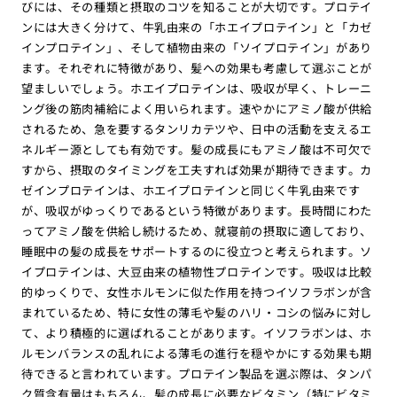
びには、その種類と摂取のコツを知ることが大切です。プロテイ
ンには大きく分けて、牛乳由来の「ホエイプロテイン」と「カゼ
インプロテイン」、そして植物由来の「ソイプロテイン」があり
ます。それぞれに特徴があり、髪への効果も考慮して選ぶことが
望ましいでしょう。ホエイプロテインは、吸収が早く、トレーニ
ング後の筋肉補給によく用いられます。速やかにアミノ酸が供給
されるため、急を要するタンリカテツや、日中の活動を支えるエ
ネルギー源としても有効です。髪の成長にもアミノ酸は不可欠で
すから、摂取のタイミングを工夫すれば効果が期待できます。カ
ゼインプロテインは、ホエイプロテインと同じく牛乳由来です
が、吸収がゆっくりであるという特徴があります。長時間にわた
ってアミノ酸を供給し続けるため、就寝前の摂取に適しており、
睡眠中の髪の成長をサポートするのに役立つと考えられます。ソ
イプロテインは、大豆由来の植物性プロテインです。吸収は比較
的ゆっくりで、女性ホルモンに似た作用を持つイソフラボンが含
まれているため、特に女性の薄毛や髪のハリ・コシの悩みに対し
て、より積極的に選ばれることがあります。イソフラボンは、ホ
ルモンバランスの乱れによる薄毛の進行を穏やかにする効果も期
待できると言われています。プロテイン製品を選ぶ際は、タンパ
ク質含有量はもちろん、髪の成長に必要なビタミン（特にビタミ