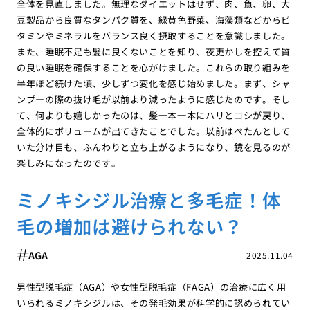
全体を見直しました。無理なダイエットはせず、肉、魚、卵、大
豆製品から良質なタンパク質を、緑黄色野菜、海藻類などからビ
タミンやミネラルをバランス良く摂取することを意識しました。
また、睡眠不足も髪に良くないことを知り、夜更かしを控えて質
の良い睡眠を確保することを心がけました。これらの取り組みを
半年ほど続けた頃、少しずつ変化を感じ始めました。まず、シャ
ンプーの際の抜け毛が以前より減ったように感じたのです。そし
て、何よりも嬉しかったのは、髪一本一本にハリとコシが戻り、
全体的にボリュームが出てきたことでした。以前はぺたんとして
いた分け目も、ふんわりと立ち上がるようになり、鏡を見るのが
楽しみになったのです。
ミノキシジル治療と多毛症！体
毛の増加は避けられない？
AGA
2025.11.04
男性型脱毛症（AGA）や女性型脱毛症（FAGA）の治療に広く用
いられるミノキシジルは、その発毛効果が科学的に認められてい