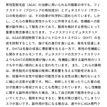
男性型脱毛症（AGA）の治療に用いられる内服薬の中でも、フィ
ナステリド（プロペシアの有効成分）とデュタステリド（ザガー
ロの有効成分）は、その効果が科学的に認められています。しか
し、これらの薬剤は男性ホルモンに作用するため、性機能への影
響が副作用として報告されており、服用を検討する男性にとって
重要な懸念事項となります。 フィナステリドとデュタステリド
は、AGAの原因物質であるジヒドロテストステロン（DHT）の生
成を抑制することで、抜け毛の進行を食い止め、発毛を促進しま
す。DHTは毛髪の成長に悪影響を与える一方で、男性の性機能に
も関与するホルモンです。デュタステリドの方がフィナステリド
よりもDHTの抑制効果が強いため、性機能に関する副作用のリス
クもやや高い傾向にあると言われています。 また、これらの薬剤
は、男性胎児の生殖器の発育に悪影響を与える可能性があるた
め、妊娠中の女性や妊娠の可能性がある女性は薬に触れないよう
に細心の注意が必要です。特に、粉砕したり割ったりした薬の成
分が皮膚から吸収されることも危険とされています。 もし性機能
に関する副作用が現れた場合、決して自己判断で服用を中止しな
いでください。服用を中止すると、薄毛が再び進行してしまうリ
スクが高いです。副作用が気になる場合は、速やかにAGA専門ク