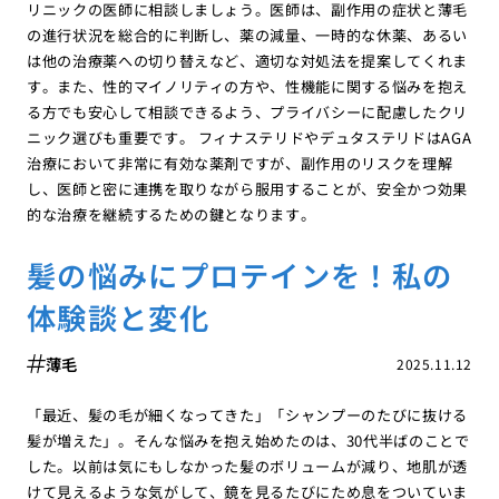
リニックの医師に相談しましょう。医師は、副作用の症状と薄毛
の進行状況を総合的に判断し、薬の減量、一時的な休薬、あるい
は他の治療薬への切り替えなど、適切な対処法を提案してくれま
す。また、性的マイノリティの方や、性機能に関する悩みを抱え
る方でも安心して相談できるよう、プライバシーに配慮したクリ
ニック選びも重要です。 フィナステリドやデュタステリドはAGA
治療において非常に有効な薬剤ですが、副作用のリスクを理解
し、医師と密に連携を取りながら服用することが、安全かつ効果
的な治療を継続するための鍵となります。
髪の悩みにプロテインを！私の
体験談と変化
薄毛
2025.11.12
「最近、髪の毛が細くなってきた」「シャンプーのたびに抜ける
髪が増えた」。そんな悩みを抱え始めたのは、30代半ばのことで
した。以前は気にもしなかった髪のボリュームが減り、地肌が透
けて見えるような気がして、鏡を見るたびにため息をついていま