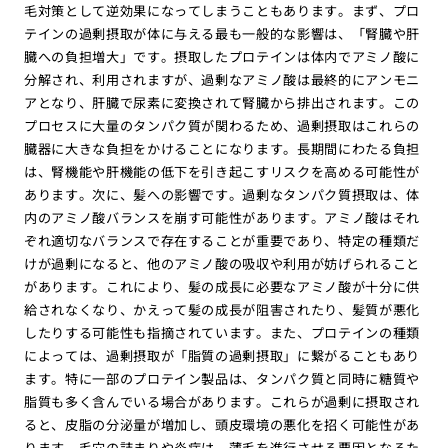
毛対策として逆効果になってしまうこともあります。まず、プロ
テインの過剰摂取が体に与える最も一般的な影響は、「腎臓や肝
臓への負担増大」です。摂取したプロテインは体内でアミノ酸に
分解され、利用されますが、過剰なアミノ酸は最終的にアンモニ
アとなり、肝臓で尿素に変換されて腎臓から排出されます。この
プロセスに大量のタンパク質が関わるため、過剰摂取はこれらの
臓器に大きな負担をかけることになります。長期間にわたる負担
は、腎機能や肝機能の低下を引き起こすリスクを高める可能性が
あります。次に、髪への影響です。過剰なタンパク質摂取は、体
内のアミノ酸バランスを崩す可能性があります。アミノ酸はそれ
ぞれ適切なバランスで存在することが重要であり、特定の種類だ
けが過剰になると、他のアミノ酸の吸収や利用が妨げられること
があります。これにより、髪の成長に必要なアミノ酸が十分に供
給されなくなり、かえって髪の成長が阻害されたり、髪質が悪化
したりする可能性も指摘されています。また、プロテインの種類
によっては、過剰摂取が「脂質の過剰摂取」に繋がることもあり
ます。特に一部のプロテイン製品は、タンパク質と同時に糖質や
脂質も多く含んでいる場合があります。これらが過剰に摂取され
ると、皮脂の分泌量が増加し、頭皮環境の悪化を招く可能性があ
ります。毛穴の詰まりや炎症は、薄毛を進行させる要因となるた