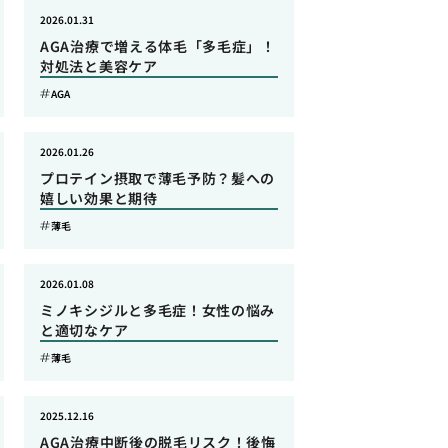
2026.01.31
AGA治療で増える体毛「多毛症」！
対処法と美容ケア
AGA
2026.01.26
プロテイン摂取で薄毛予防？髪への
嬉しい効果と期待
薄毛
2026.01.08
ミノキシジルと多毛症！女性の悩み
と適切なケア
薄毛
2025.12.16
AGA治療中断後の脱毛リスク！後悔