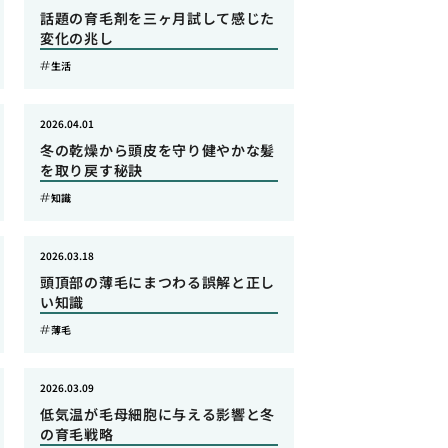
話題の育毛剤を三ヶ月試して感じた
変化の兆し
生活
2026.04.01
冬の乾燥から頭皮を守り健やかな髪
を取り戻す秘訣
知識
2026.03.18
頭頂部の薄毛にまつわる誤解と正し
い知識
薄毛
2026.03.09
低気温が毛母細胞に与える影響と冬
の育毛戦略