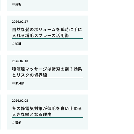
薄毛
2026.02.27
自然な髪のボリュームを瞬時に手に
入れる増毛スプレーの活用術
知識
2026.02.10
唾液腺マッサージは諸刃の剣？効果
とリスクの境界線
未分類
2026.02.05
冬の静電気対策が薄毛を食い止める
大きな鍵となる理由
薄毛