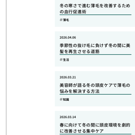
冬の寒さで進む薄毛を改善するため
の血行促進術
薄毛
2026.04.06
季節性の抜け毛に負けず冬の間に美
髪を再生させる道筋
生活
2026.03.21
美容師が語る冬の頭皮ケアで薄毛の
悩みを解決する方法
知識
2026.03.14
春に向けて冬の間に頭皮環境を劇的
に改善させる集中ケア