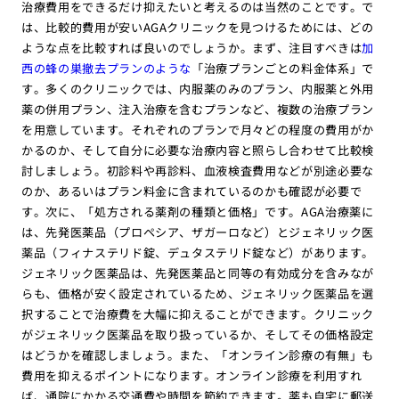
治療費用をできるだけ抑えたいと考えるのは当然のことです。で
は、比較的費用が安いAGAクリニックを見つけるためには、どの
ような点を比較すれば良いのでしょうか。まず、注目すべきは
加
西の蜂の巣撤去プランのような
「治療プランごとの料金体系」で
す。多くのクリニックでは、内服薬のみのプラン、内服薬と外用
薬の併用プラン、注入治療を含むプランなど、複数の治療プラン
を用意しています。それぞれのプランで月々どの程度の費用がか
かるのか、そして自分に必要な治療内容と照らし合わせて比較検
討しましょう。初診料や再診料、血液検査費用などが別途必要な
のか、あるいはプラン料金に含まれているのかも確認が必要で
す。次に、「処方される薬剤の種類と価格」です。AGA治療薬に
は、先発医薬品（プロペシア、ザガーロなど）とジェネリック医
薬品（フィナステリド錠、デュタステリド錠など）があります。
ジェネリック医薬品は、先発医薬品と同等の有効成分を含みなが
らも、価格が安く設定されているため、ジェネリック医薬品を選
択することで治療費を大幅に抑えることができます。クリニック
がジェネリック医薬品を取り扱っているか、そしてその価格設定
はどうかを確認しましょう。また、「オンライン診療の有無」も
費用を抑えるポイントになります。オンライン診療を利用すれ
ば、通院にかかる交通費や時間を節約できます。薬も自宅に郵送