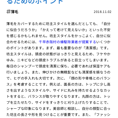
るためのポイント
薄毛
2018.11.02
薄毛をカバーするために坊主スタイルを選んだとしても、「自分
に似合うだろうか」「かえって老けて見えないか」といった不安
を感じるかもしれません。坊主スタイルをかっこよく、自分に似
合わせるためには、
千早赤阪村の蜂駆除業者が提案する
いくつか
のポイントがあります。まず、最も重要なのが「清潔感」です。
坊主スタイルは、頭皮の状態がはっきりと見えるため、フケやか
ゆみ、ニキビなどの頭皮トラブルがあると目立ってしまいます。
毎日のシャンプーで頭皮を清潔に保ち、必要であれば保湿ケアも
行いましょう。また、伸びかけの無精髭なども清潔感を損なうの
で、ヒゲの手入れも大切です。次に、「顔の形や骨格とのバラン
ス」を考慮することです。例えば、面長の方は、トップに少し高
さを出すようなスタイルや、サイドに丸みを持たせるようなカッ
トをすると、バランスが取りやすくなります。丸顔の方は、トッ
プを立たせたり、サイドをすっきりと刈り上げたりすることで、
シャープな印象になります。美容師と相談し、自分の顔型に合っ
た坊主の長さや形を見つけることが重要です。また、「ファッシ