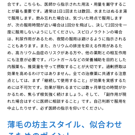
合です。こちらも、医師から指示された用法・用量を厳守するこ
とが最も重要です。通常は1日1回または数回、水またはぬるま湯
で服用します。飲み忘れた場合は、気づいた時点で服用します
が、次の服用時間が近い場合は1回分を飛ばし、決して2回分を一
度に服用しないようにしてください。スピロノラクトンの場合
は、利尿作用があるため、夜間の服用は避けるように指示される
こともあります。また、カリウムの排泄を抑える作用があるた
め、高カリウム血症のリスクがある方や、他の薬剤との相互作用
にも注意が必要です。パントガールなどの栄養補助を目的とした
内服薬も、推奨量を守って摂取することが大切です。過剰摂取は
効果を高めるわけではありません。全ての治療薬に共通する注意
点としては、まず「継続して使用すること」が効果を実感するた
めには不可欠です。効果が現れるまでには数ヶ月単位の時間がか
かるため、焦らず根気強く続けましょう。そして、「副作用が現
れた場合はすぐに医師に相談すること」です。自己判断で服用を
中止したりせず、必ず医師の指示を仰いでください。
薄毛の坊主スタイル、似合わせ