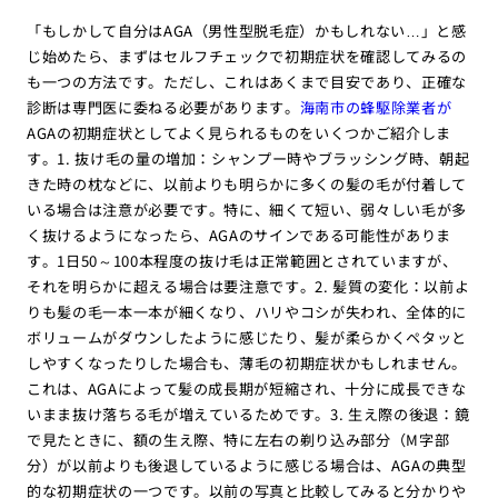
「もしかして自分はAGA（男性型脱毛症）かもしれない…」と感
じ始めたら、まずはセルフチェックで初期症状を確認してみるの
も一つの方法です。ただし、これはあくまで目安であり、正確な
診断は専門医に委ねる必要があります。
海南市の蜂駆除業者が
AGAの初期症状としてよく見られるものをいくつかご紹介しま
す。1. 抜け毛の量の増加：シャンプー時やブラッシング時、朝起
きた時の枕などに、以前よりも明らかに多くの髪の毛が付着して
いる場合は注意が必要です。特に、細くて短い、弱々しい毛が多
く抜けるようになったら、AGAのサインである可能性がありま
す。1日50～100本程度の抜け毛は正常範囲とされていますが、
それを明らかに超える場合は要注意です。2. 髪質の変化：以前よ
りも髪の毛一本一本が細くなり、ハリやコシが失われ、全体的に
ボリュームがダウンしたように感じたり、髪が柔らかくペタッと
しやすくなったりした場合も、薄毛の初期症状かもしれません。
これは、AGAによって髪の成長期が短縮され、十分に成長できな
いまま抜け落ちる毛が増えているためです。3. 生え際の後退：鏡
で見たときに、額の生え際、特に左右の剃り込み部分（M字部
分）が以前よりも後退しているように感じる場合は、AGAの典型
的な初期症状の一つです。以前の写真と比較してみると分かりや