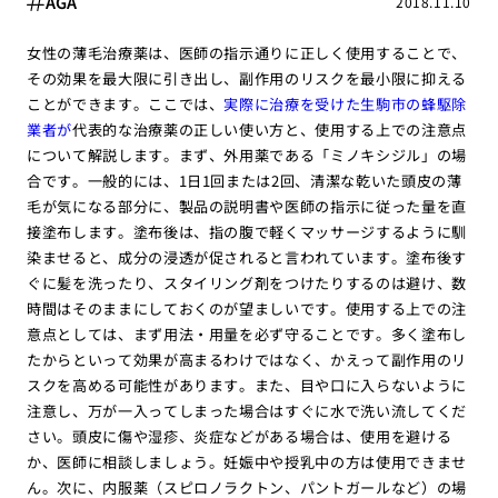
AGA
2018.11.10
女性の薄毛治療薬は、医師の指示通りに正しく使用することで、
その効果を最大限に引き出し、副作用のリスクを最小限に抑える
ことができます。ここでは、
実際に治療を受けた生駒市の蜂駆除
業者が
代表的な治療薬の正しい使い方と、使用する上での注意点
について解説します。まず、外用薬である「ミノキシジル」の場
合です。一般的には、1日1回または2回、清潔な乾いた頭皮の薄
毛が気になる部分に、製品の説明書や医師の指示に従った量を直
接塗布します。塗布後は、指の腹で軽くマッサージするように馴
染ませると、成分の浸透が促されると言われています。塗布後す
ぐに髪を洗ったり、スタイリング剤をつけたりするのは避け、数
時間はそのままにしておくのが望ましいです。使用する上での注
意点としては、まず用法・用量を必ず守ることです。多く塗布し
たからといって効果が高まるわけではなく、かえって副作用のリ
スクを高める可能性があります。また、目や口に入らないように
注意し、万が一入ってしまった場合はすぐに水で洗い流してくだ
さい。頭皮に傷や湿疹、炎症などがある場合は、使用を避ける
か、医師に相談しましょう。妊娠中や授乳中の方は使用できませ
ん。次に、内服薬（スピロノラクトン、パントガールなど）の場