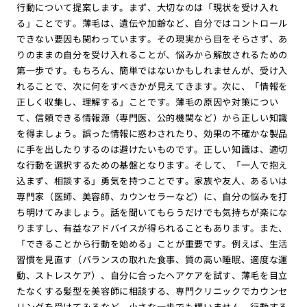
行動について提案します。まず、大切なのは「現状を受け入れ
る」ことです。薄毛は、遺伝や加齢など、自分ではコントロール
できない要因も関わっています。その現実から目をそらさず、あ
りのままの自分を受け入れることが、悩みから解放されるための
第一歩です。もちろん、簡単ではないかもしれませんが、受け入
れることで、次に何をすべきかが見えてきます。次に、「情報を
正しく収集し、理解する」ことです。薄毛の原因や対策につい
て、信頼できる情報源（専門医、公的機関など）から正しい知識
を得ましょう。誤った情報に惑わされたり、効果の不確かな製品
に手を出したりするのは避けたいものです。正しい知識は、適切
な行動を選択するための基盤となります。そして、「一人で抱え
込まず、相談する」勇気を持つことです。家族や友人、あるいは
専門家（医師、美容師、カウンセラーなど）に、自分の悩みを打
ち明けてみましょう。話を聞いてもらうだけでも気持ちが楽にな
りますし、有益なアドバイスが得られることもあります。また、
「できることから行動を始める」ことが重要です。例えば、生活
習慣を見直す（バランスの取れた食事、質の高い睡眠、適度な運
動、ストレスケア）、自分に合ったヘアケアを試す、薄毛を目立
たなくする髪型を美容師に相談する、専門クリニックでカウンセ
リングを受けてみるなど、小さな一歩でも構いません。行動する