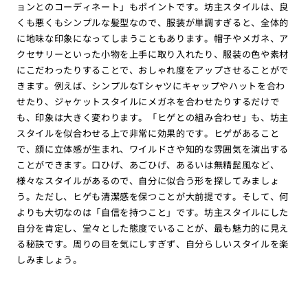
ョンとのコーディネート」もポイントです。坊主スタイルは、良
くも悪くもシンプルな髪型なので、服装が単調すぎると、全体的
に地味な印象になってしまうこともあります。帽子やメガネ、ア
クセサリーといった小物を上手に取り入れたり、服装の色や素材
にこだわったりすることで、おしゃれ度をアップさせることがで
きます。例えば、シンプルなTシャツにキャップやハットを合わ
せたり、ジャケットスタイルにメガネを合わせたりするだけで
も、印象は大きく変わります。「ヒゲとの組み合わせ」も、坊主
スタイルを似合わせる上で非常に効果的です。ヒゲがあること
で、顔に立体感が生まれ、ワイルドさや知的な雰囲気を演出する
ことができます。口ひげ、あごひげ、あるいは無精髭風など、
様々なスタイルがあるので、自分に似合う形を探してみましょ
う。ただし、ヒゲも清潔感を保つことが大前提です。そして、何
よりも大切なのは「自信を持つこと」です。坊主スタイルにした
自分を肯定し、堂々とした態度でいることが、最も魅力的に見え
る秘訣です。周りの目を気にしすぎず、自分らしいスタイルを楽
しみましょう。