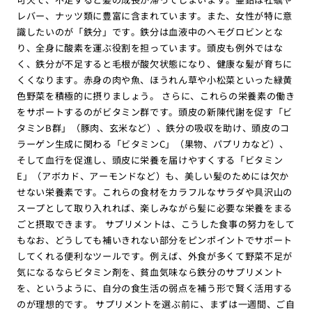
レバー、ナッツ類に豊富に含まれています。また、女性が特に意
識したいのが「鉄分」です。鉄分は血液中のヘモグロビンとな
り、全身に酸素を運ぶ役割を担っています。頭皮も例外ではな
く、鉄分が不足すると毛根が酸欠状態になり、健康な髪が育ちに
くくなります。赤身の肉や魚、ほうれん草や小松菜といった緑黄
色野菜を積極的に摂りましょう。 さらに、これらの栄養素の働き
をサポートするのがビタミン群です。頭皮の新陳代謝を促す「ビ
タミンB群」（豚肉、玄米など）、鉄分の吸収を助け、頭皮のコ
ラーゲン生成に関わる「ビタミンC」（果物、パプリカなど）、
そして血行を促進し、頭皮に栄養を届けやすくする「ビタミン
E」（アボカド、アーモンドなど）も、美しい髪のためには欠か
せない栄養素です。これらの食材をカラフルなサラダや具沢山の
スープとして取り入れれば、楽しみながら髪に必要な栄養をまる
ごと摂取できます。 サプリメントは、こうした食事の努力をして
もなお、どうしても補いきれない部分をピンポイントでサポート
してくれる便利なツールです。例えば、外食が多くて野菜不足が
気になるならビタミン剤を、貧血気味なら鉄分のサプリメント
を、というように、自分の食生活の弱点を補う形で賢く活用する
のが理想的です。 サプリメントを選ぶ前に、まずは一週間、ご自