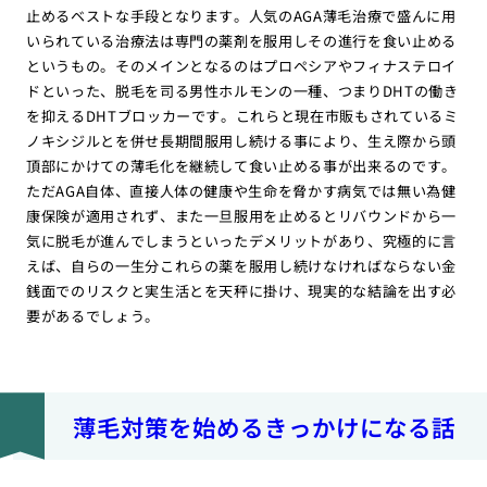
止めるベストな手段となります。人気のAGA薄毛治療で盛んに用
いられている治療法は専門の薬剤を服用しその進行を食い止める
というもの。そのメインとなるのはプロペシアやフィナステロイ
ドといった、脱毛を司る男性ホルモンの一種、つまりDHTの働き
を抑えるDHTブロッカーです。これらと現在市販もされているミ
ノキシジルとを併せ長期間服用し続ける事により、生え際から頭
頂部にかけての薄毛化を継続して食い止める事が出来るのです。
ただAGA自体、直接人体の健康や生命を脅かす病気では無い為健
康保険が適用されず、また一旦服用を止めるとリバウンドから一
気に脱毛が進んでしまうといったデメリットがあり、究極的に言
えば、自らの一生分これらの薬を服用し続けなければならない金
銭面でのリスクと実生活とを天秤に掛け、現実的な結論を出す必
要があるでしょう。
薄毛対策を始めるきっかけになる話