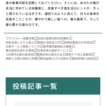
身の食事内容を記録してみてください。そこには、あなたの髪が
本当に求めている栄養素と、改善すべき食生活のヒントが、きっ
と隠されているはずです。遠回りのように見えて、日々の食卓を
見直すことこそが、健やかで美しい髪への、最も確実で、そして
最も豊かな道なのです。
プライバシー保護対策
生成AI医療分野活用事例
診断支援システム導入
医療AI活用法入門
医療従事者のAI学習法
出張サービス集客ノウハウ
業界騒然最強拡大戦略
盤石経営生成AI仕事術
仕事効率化最新サービス
100億円企業の経営術
業務効率化成功大全
患者ケア向上実践例
規制と法律の現状と影響
純利益爆上げAI活用法
臨床現場AI活用法
投稿記事一覧