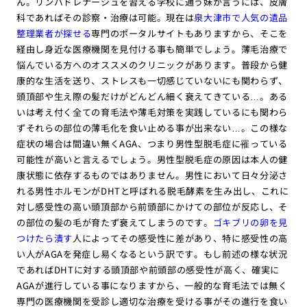
ん。リンパドレナージュを習える学校に通う妹が言うには、皮膚
科であればその診察・治療は可能。現在は
泉大津市で人気の遺品
整理業者が探せる
専門のポータルサイトもありますから、そこを
経由し身近な医療機関を見付ける事も簡単でしょう。薄毛治療で
悩んでいる方へのオススメのクリニックがあります。普段から健
康的な生活を送り、ストレスも一切感じていないにも関わらず、
頭頂部や生え際の髪だけがどんどん細く衰えてきている…。ある
いは考え付く全ての育毛法や薄毛対策を実践しているにも関わら
ずそれらの部位の薄毛化を食い止める事が出来ない…。この様な
症状の場合は間違い無くAGA、つまり男性型脱毛症に罹っている
可能性が高いと言えるでしょう。男性型脱毛症の原因は本人の健
康状態に依存するものではありません。男性において日々分泌さ
れる男性ホルモンがDHTと呼ばれる脱毛酵素を生み出し、これに
対し感受性の高い頭頂部から前頭部にかけての部位が反応し、そ
の部位の髪の毛が育たず衰えてしまうのです。
ゴキブリの卵を見
つけたら潰す
人によってその感受性に差があり、特に感受性の高
い人がAGAを発症し易くなるという訳です。もし前述の様な状況
であればDHTに対する頭頂部や前頭部の感受性が高く、確実に
AGAが進行している事になりますから、一般的な育毛法では無く
専門の医療機関を受診し適切な治療を受ける事がその進行を食い