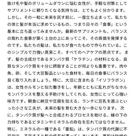
抜け毛や髪のボリュームダウンに悩む女性が、手軽な対策として
サプリメントに頼りたくなる気持ちは、とてもよく分かります。
しかし、その一粒に未来を託す前に、一度立ち止まって、私たち
の体と髪が本当に求めているもの、つまり日々の「食事」という
基本に立ち返ってみませんか。最新のサプリメントも、バランス
の取れた食事が築く土台の上にあってこそ、その真価を発揮する
のです。私たちの髪は、私たちが食べたもので作られている。こ
のシンプルで力強い真実こそ、すべてのヘアケアの原点です。 ま
ず、髪の主成分であるタンパク質「ケラチン」の材料となる、良
質なタンパク質を十分に摂取することが何よりも重要です。肉や
魚、卵、そして大豆製品といった食材を、毎日の食事にバランス
良く取り入れましょう。特に、大豆に含まれる「イソフラボン」
は、女性ホルモンと似た働きをし、年齢とともに乱れがちなホル
モンバランスを整える手助けをしてくれる、女性にとって心強い
味方です。朝食に納豆や豆腐を加える、ランチに豆乳を選ぶとい
った小さな工夫が、未来の髪を育む大きな一歩になります。 次
に、タンパク質が髪へと合成されるプロセスを助ける、縁の下の
力持ちであるビタミンやミネラルの存在を忘れてはなりません。
特に、ミネラルの一種である「亜鉛」は、タンパク質の代謝に不
可欠で、不足すると髪の成長が滞ってしまいます。亜鉛は牡蠣や