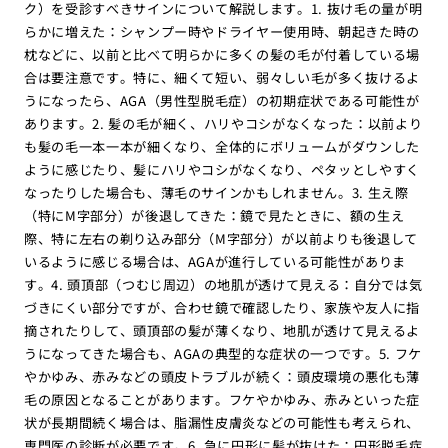
ク）を受診すべきサインについて解説します。1. 抜け毛の量が明
らかに増えた：シャンプー時やドライヤー使用時、朝起きた時の
枕などに、以前と比べて明らかに多くの髪の毛が付着している場
合は要注意です。特に、細くて短い、弱々しい毛が多く抜けるよ
うになったら、AGA（男性型脱毛症）の初期症状である可能性が
あります。2. 髪の毛が細く、ハリやコシがなくなった：以前より
も髪の毛一本一本が細くなり、全体的にボリュームがダウンした
ように感じたり、髪にハリやコシがなくなり、ペタッとしやすく
なったりした場合も、薄毛のサインかもしれません。3. 生え際
（特にM字部分）が後退してきた：鏡で見たときに、額の生え
際、特に左右の剃り込み部分（M字部分）が以前よりも後退して
いるように感じる場合は、AGAが進行している可能性がありま
す。4. 頭頂部（つむじ周辺）の地肌が透けて見える：自分では気
づきにくい部分ですが、合わせ鏡で確認したり、家族や友人に指
摘されたりして、頭頂部の髪が薄くなり、地肌が透けて見えるよ
うになってきた場合も、AGAの典型的な症状の一つです。5. フケ
やかゆみ、赤みなどの頭皮トラブルが続く：頭皮環境の悪化も薄
毛の原因となることがあります。フケやかゆみ、赤みといった症
状が長期間続く場合は、脂漏性皮膚炎などの可能性も考えられ、
専門医の診断が必要です。6. 急に円形に髪が抜けた：円形脱毛症