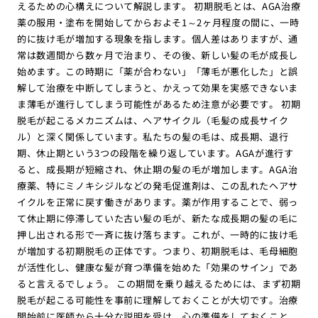
えるための心構えについて解説します。 初期脱毛とは、AGA治療
薬の服用・塗布を開始してからおよそ1～2ヶ月程度の間に、一時
的に抜け毛が増加する現象を指します。個人差はありますが、通
常は数週間から数ヶ月で治まり、その後、新しい髪の毛が成長し
始めます。この時期に「薬が合わない」「薄毛が悪化した」と誤
解して治療を中断してしまうと、かえって効果を実感できないま
ま薄毛が進行してしまう可能性があるため注意が必要です。 初期
脱毛が起こるメカニズムは、ヘアサイクル（毛髪の成長サイク
ル）と深く関係しています。私たちの髪の毛は、成長期、退行
期、休止期という3つの段階を繰り返しています。AGAが進行す
ると、成長期が短縮され、休止期の髪の毛が増加します。AGA治
療薬、特にミノキシジルなどの発毛促進剤は、この乱れたヘアサ
イクルを正常に戻す働きがあります。薬が作用することで、弱っ
て休止期に停滞していた古い髪の毛が、新たな成長期の髪の毛に
押し出される形で一斉に抜け落ちます。これが、一時的に抜け毛
が増加する初期脱毛の正体です。つまり、初期脱毛は、毛母細胞
が活性化し、健康な髪が育つ準備を始めた「効果のサイン」であ
ると言えるでしょう。 この期間を乗り越えるためには、まず初期
脱毛が起こる可能性を事前に理解しておくことが大切です。治療
開始前に医師から十分な説明を受け、心の準備をしておくこと