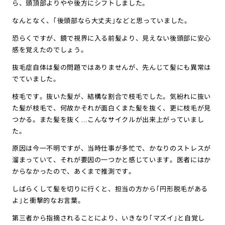
ら、頭頂部よりやや後方にシフトしました。
なんとなく、｢後頭部なら大丈夫｣などと思っていました。
恐らくですが、鏡で視界に入る前髪より、見えない後頭部に安心
感を覚えたのでしょう。
抜毛症自体は髪の問題ではありませんが、先んじて髪にも異常は
でていました。
枝毛です。抜いた髪が、結構な割合で枝毛でした。気紛れに抜い
た髪が枝毛で、何故かそれが面白くまた髪を抜く、更に枝毛が見
つかる。また髪を抜く…こんなサイクルが出来上がっていまし
た。
原因は今一不明ですが、当時仕事が多忙で、かなりのストレスが
溜まっていて、それが要因の一つかと感じています。医者にはか
からなかったので、あくまで推測です。
しばらくして髪を切りに行くと、担当の方から｢円形脱毛がある
よ｣と衝撃的なお言葉。
第三者から指摘されることにより、いきなり｢マズイ｣と自覚し