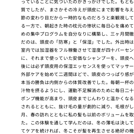
っていることに気づいたのがきっかけでした。もとも
質でしたが、まさかその冷えが頭皮にまで影響を与え
節の変わり目だから一時的なものだろうと楽観視して
る一方で、朝起きた時の枕元の惨状に毎日心を痛めて
めの集中プログラムを自分なりに構築し、三ヶ月間徹
だのは、頭皮の「防寒」と「保湿」でした。外出時は
室内では加湿器をフル稼働させて湿度が四十パーセン
に、それまで使っていた安価なシャンプーを、頭皮へ
後には必ず頭皮用の保湿エッセンスを使ってマッサー
外部ケアを始めて二週間ほどで、頭皮のつっぱり感が
本当の勝負は内側からの体質改善でした。毎朝一杯の
汁物を摂るようにし、運動不足解消のために毎日二十
ポンプ機能が高まり、頭皮までじんわりと温かくなる
されるとともに、抜け毛の量が劇的に減り、毛根がし
月、春の訪れとともに私の髪も以前のボリュームを取
た。この体験を通して学んだのは、冬の薄毛は決して
てケアを続ければ、冬こそが髪を再生させる絶好の機