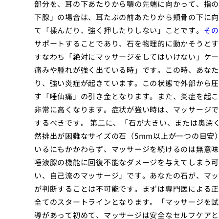
部分を、耳の下あたりから顎の先端に向かって、指の
下腺」の場合は、耳たぶの前あたりから頬骨の下に向
て「揉んだり、強く押したりしない」ことです。
その
サポートすることであり、石を物理的に動かそうとす
すなわち「絶対にマッサージをしてはいけない」ケー
痛みや腫れが強く出ている時」です。この時、あなた
り、強い炎症が起きています。この状態で外部から圧
す「唾仙痛」の引き金となります。また、炎症を起こ
非常に高くなります。症状が強い時は、マッサージで
するべきです。 第二に、「石が大きい、または奥深
然排出が困難なサイズの石（5mm以上が一つの目安
いるにもかかわらず、マッサージを続けるのは無意味
唾液腺の機能に回復不能なダメージを与えてしまう可
い、自己流のマッサージ」です。あなたの石が、マッ
が判断することは不可能です。まずは専門医による正
全てのスタートラインとなります。「マッサージを試
導があって初めて、マッサージは安全なセルフケアと