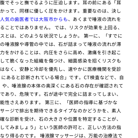
腹でそっと撫でるように圧迫します。耳の前にある「耳
かって、同様に優しく圧をかけます。重要なのは、決し
人気の歯医者では大阪市からも
、あくまで唾液の流れを
ることではありません。 では、リスクが効果を上回る、
スとは、どのような状況でしょうか。 第一に、「すでに
の唾液腺や導管の中では、石が詰まって唾液の流れが滞
力をかけることは、内圧をさらに高め、激痛を引き起こ
して脆くなった組織を傷つけ、細菌感染を招くリスクも
はなく、安静と冷却を優先し、速やかに医療機関を受診
くにあると診断されている場合」です。CT検査などで、自
）や、唾液腺の本体の奥深くにある石の存在が確認されて
であり、危険です。石が途中で完全に詰まってしまい、
能性さえあります。 第三に、「医師の指導に基づかな
サージで排出を期待できるタイプなのかどうかを、素人
確な診断を受け、石の大きさや位置を特定することが、
してみましょう」という医師の許可と、正しい方法の指
なり得るのです。 唾液腺マッサージは、万能の治療法で