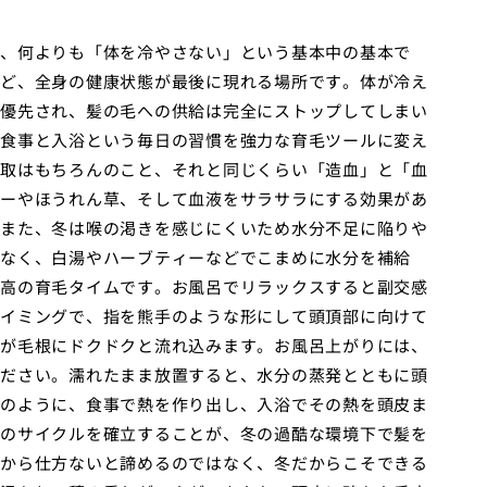
、何よりも「体を冷やさない」という基本中の基本で
ど、全身の健康状態が最後に現れる場所です。体が冷え
優先され、髪の毛への供給は完全にストップしてしまい
食事と入浴という毎日の習慣を強力な育毛ツールに変え
取はもちろんのこと、それと同じくらい「造血」と「血
ーやほうれん草、そして血液をサラサラにする効果があ
また、冬は喉の渇きを感じにくいため水分不足に陥りや
なく、白湯やハーブティーなどでこまめに水分を補給
高の育毛タイムです。お風呂でリラックスすると副交感
イミングで、指を熊手のような形にして頭頂部に向けて
が毛根にドクドクと流れ込みます。お風呂上がりには、
ださい。濡れたまま放置すると、水分の蒸発とともに頭
のように、食事で熱を作り出し、入浴でその熱を頭皮ま
のサイクルを確立することが、冬の過酷な環境下で髪を
から仕方ないと諦めるのではなく、冬だからこそできる