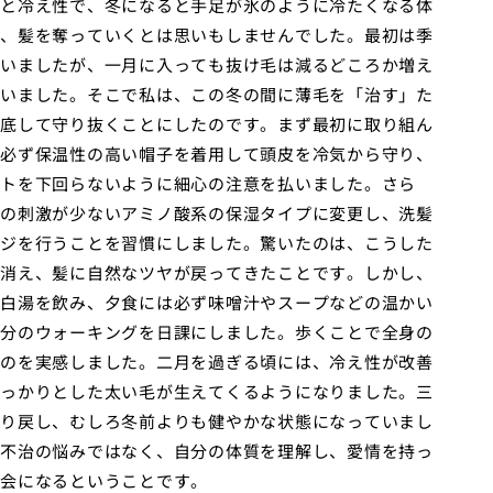
と冷え性で、冬になると手足が氷のように冷たくなる体
、髪を奪っていくとは思いもしませんでした。最初は季
いましたが、一月に入っても抜け毛は減るどころか増え
いました。そこで私は、この冬の間に薄毛を「治す」た
底して守り抜くことにしたのです。まず最初に取り組ん
必ず保温性の高い帽子を着用して頭皮を冷気から守り、
トを下回らないように細心の注意を払いました。さら
の刺激が少ないアミノ酸系の保湿タイプに変更し、洗髪
ジを行うことを習慣にしました。驚いたのは、こうした
消え、髪に自然なツヤが戻ってきたことです。しかし、
白湯を飲み、夕食には必ず味噌汁やスープなどの温かい
分のウォーキングを日課にしました。歩くことで全身の
のを実感しました。二月を過ぎる頃には、冷え性が改善
っかりとした太い毛が生えてくるようになりました。三
り戻し、むしろ冬前よりも健やかな状態になっていまし
不治の悩みではなく、自分の体質を理解し、愛情を持っ
会になるということです。